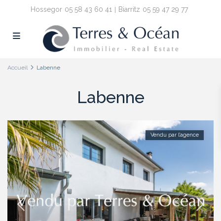
Hossegor
05 58 43 60 41
Biarritz
05 59 47 29 77
Accueil
Labenne
Labenne
Vendu par l’agence