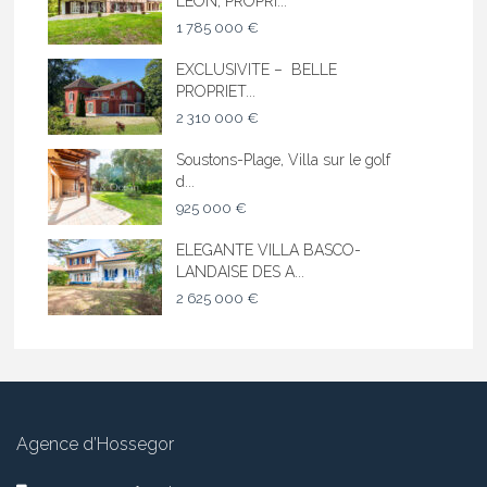
LEON, PROPRI...
1 785 000 €
EXCLUSIVITE – BELLE
PROPRIET...
2 310 000 €
Soustons-Plage, Villa sur le golf
d...
925 000 €
ELEGANTE VILLA BASCO-
LANDAISE DES A...
2 625 000 €
Agence d’Hossegor