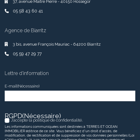
37, avenue Maître Pierre - 40150 Hossegor
05 58 43 60 41
Agence de Biarritz
3 bis, avenue François Mauriac - 64200 Biarritz
05 59 47 29 77
Lettre d’information
E-mail
(Nécessaire)
RGPD
(Nécessaire)
J’accepte la politique de confidentialité.
Les informations communiquées sont destinées à TERRES ET OCEAN
IMMOBILIER éditrice de ce site. Vous bénéficiez d'un droit d'accès, de
modification, de rectification et de suppression de vos données personnelles (Loi
n°2004-575 du 21 juin 2004 pour la confiance dans l'économie numérique).