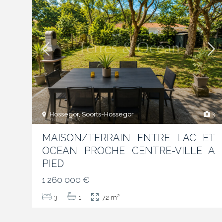
Hossegor, Soorts-Hossegor
3
MAISON/TERRAIN ENTRE LAC ET
OCEAN PROCHE CENTRE-VILLE A
PIED
1 260 000 €
2
3
1
72 m