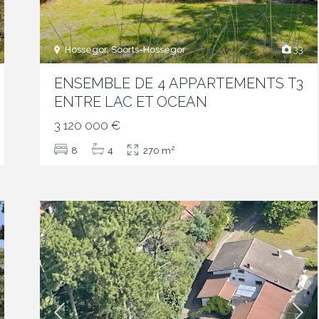
Hossegor, Soorts-Hossegor
33
ENSEMBLE DE 4 APPARTEMENTS T3
ENTRE LAC ET OCEAN
3 120 000 €
2
8
4
270 m