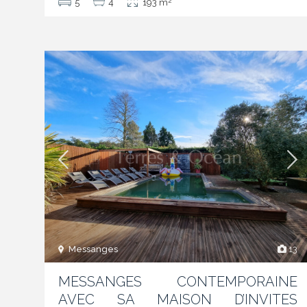
2
5
4
193 m
Messanges
13
MESSANGES CONTEMPORAINE
AVEC SA MAISON D’INVITES