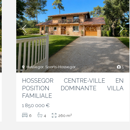
Hossegor, Soorts-Hossegor
5
HOSSEGOR CENTRE-VILLE EN
POSITION DOMINANTE VILLA
FAMILIALE
1 850 000 €
2
6
4
260 m