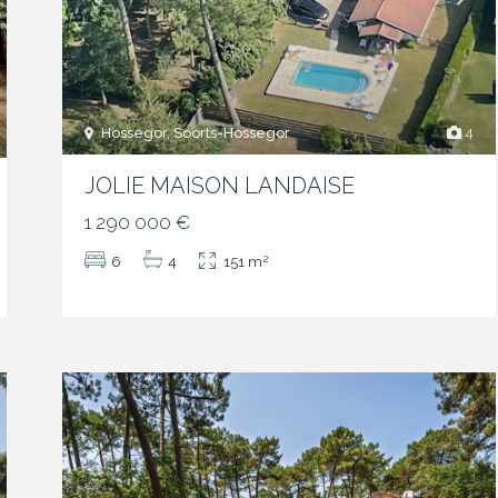
Hossegor, Soorts-Hossegor
4
JOLIE MAISON LANDAISE
1 290 000 €
2
6
4
151 m