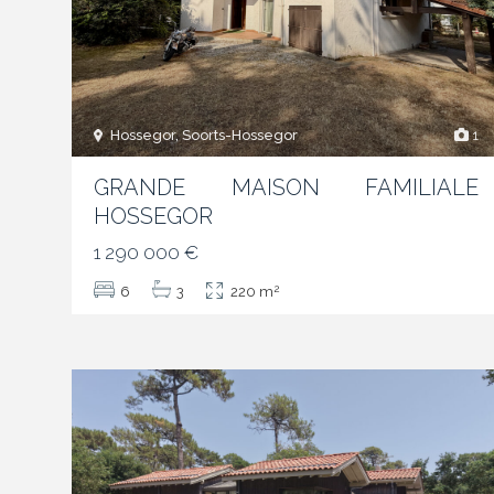
Hossegor, Soorts-Hossegor
1
GRANDE MAISON FAMILIALE
HOSSEGOR
1 290 000 €
2
6
3
220 m