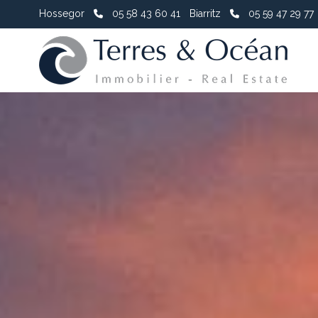
Hossegor
05 58 43 60 41
Biarritz
05 59 47 29 77