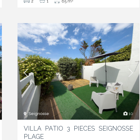
2
2
1
65 m
Seignosse
10
VILLA PATIO 3 PIECES SEIGNOSSE
PLAGE