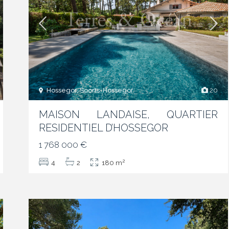
Hossegor, Soorts-Hossegor
20
MAISON LANDAISE, QUARTIER
RESIDENTIEL D’HOSSEGOR
1 768 000 €
2
4
2
180 m