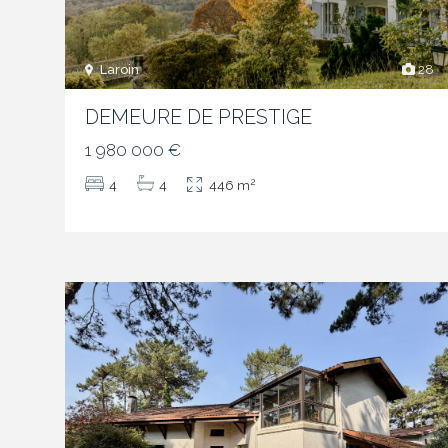
Laroin
28
DEMEURE DE PRESTIGE
1 980 000 €
2
4
4
446 m