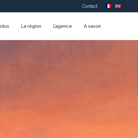
Contact
ndus
La région
L’agence
À savoir