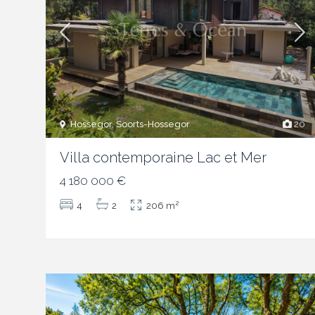
Hossegor, Soorts-Hossegor
20
Villa contemporaine Lac et Mer
4 180 000 €
2
4
2
206 m