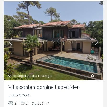
Hossegor, Soorts-Hossegor
20
Villa contemporaine Lac et Mer
4 180 000 €
2
4
2
206 m