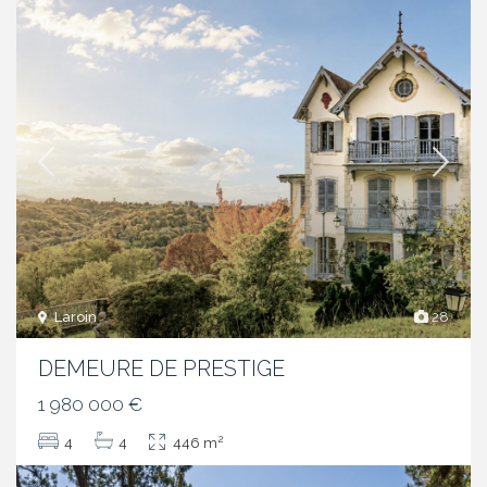
Laroin
28
DEMEURE DE PRESTIGE
1 980 000 €
2
4
4
446 m