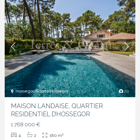
Hossegor, Soorts-Hossegor
20
MAISON LANDAISE, QUARTIER
RESIDENTIEL D’HOSSEGOR
1 768 000 €
2
4
2
180 m