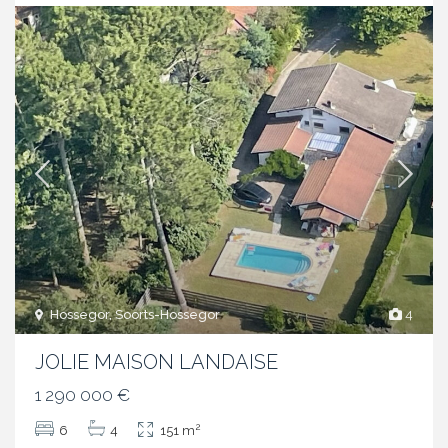
Hossegor, Soorts-Hossegor
4
JOLIE MAISON LANDAISE
1 290 000 €
2
6
4
151 m