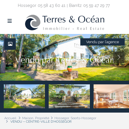
Hossegor
05 58 43 60 41
Biarritz
05 59 47 29 77
Vendu par l’agence
Accueil
Maison
,
Propriété
Hossegor, Soorts-Hossegor
VENDU – CENTRE-VILLE D’HOSSEGOR