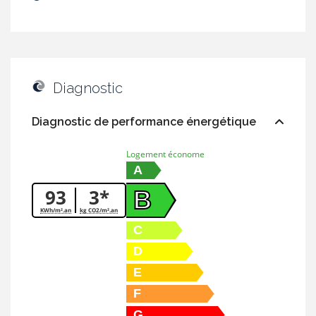
Diagnostic
Diagnostic de performance énergétique
Logement économe
A
93
3*
B
KWh/m².an
kg CO2/m².an
C
D
E
F
G