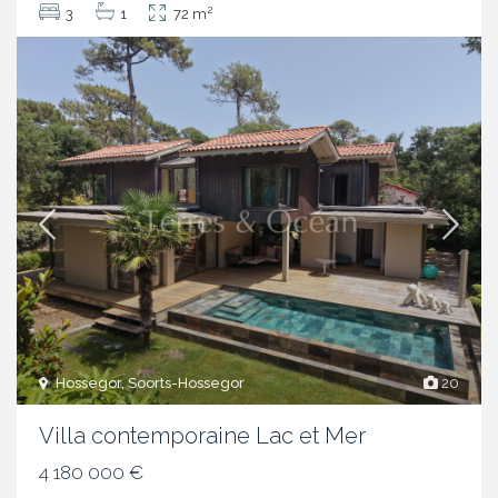
2
3
1
72 m
Hossegor, Soorts-Hossegor
20
Villa contemporaine Lac et Mer
4 180 000 €