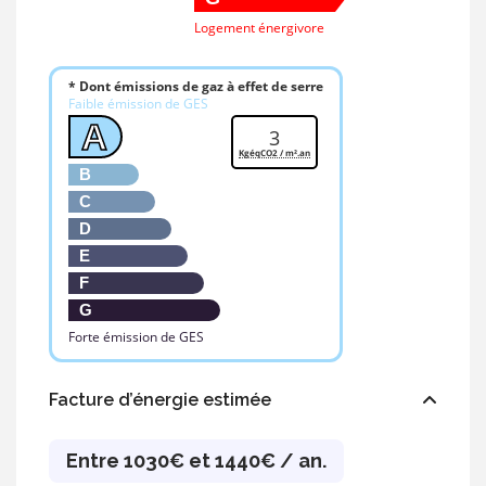
Logement énergivore
* Dont émissions de gaz à effet de serre
Faible émission de GES
A
3
KgéqCO2 / m².an
B
C
D
E
F
G
Forte émission de GES
Facture d’énergie estimée
Entre 1030€ et 1440€ / an.