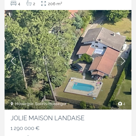
2
4
2
206 m
Hossegor, Soorts-Hossegor
4
JOLIE MAISON LANDAISE
1 290 000 €