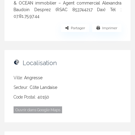
& OCEAN immobilier – Agent commercial Alexandra
Baudoin Desprez (RSAC 853744217 Dax) Tél :
07.81.75.97.44
Partager
Imprimer
Localisation
Ville:
Angresse
Secteur:
Côte Landaise
Code Postal:
40150
Ouvrir dans Google Maps