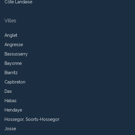
Côte Landaise
Villes
Anglet
Angresse
Bassussarry
Bayonne
Biarritz
Capbreton
Dax
Habas
Hendaye
Hossegor, Soorts-Hossegor
Josse