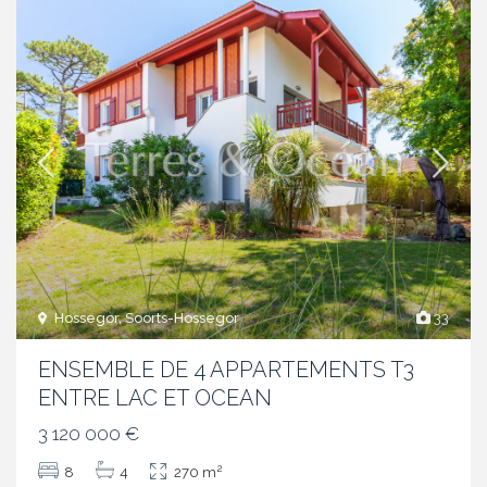
Hossegor, Soorts-Hossegor
33
ENSEMBLE DE 4 APPARTEMENTS T3
ENTRE LAC ET OCEAN
3 120 000 €
2
8
4
270 m