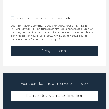
J'accepte
la politique de confidentialité.
Les informations communiquées sont destinées à TERRES ET
OCEAN IMMOBILIER éditrice de ce site. Vous bénéficiez d'un droit
d'accès, de modification, de rectification et de suppression de vos
données personnelles (Loi n°2004-575 du 21 juin 2004 pour la
confiance dans l'économie numérique).
Vous souhaitez faire estimer votre propriété ?
Demandez votre estimation