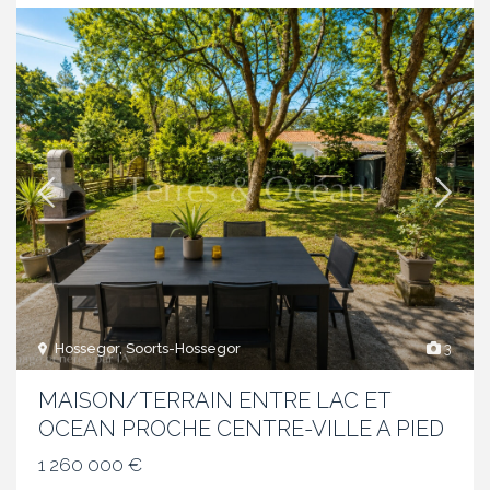
Hossegor, Soorts-Hossegor
3
MAISON/TERRAIN ENTRE LAC ET
OCEAN PROCHE CENTRE-VILLE A PIED
1 260 000 €