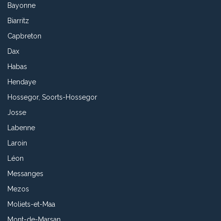
Bayonne
Biarritz
Capbreton
Dax
Habas
Hendaye
Hossegor, Soorts-Hossegor
Josse
Labenne
Laroin
Léon
Messanges
Mezos
Moliets-et-Maa
Mont-de-Marsan