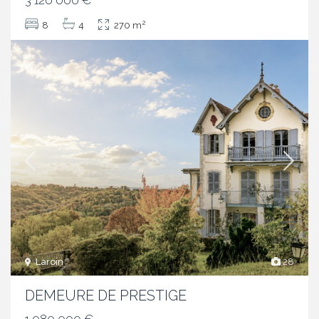
3 120 000 €
2
8
4
270 m
Laroin
28
DEMEURE DE PRESTIGE