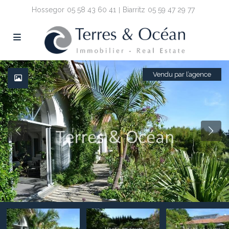
Hossegor
05 58 43 60 41
Biarritz
05 59 47 29 77
Vendu par l’agence