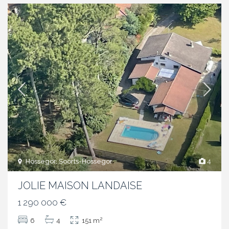
Hossegor, Soorts-Hossegor
4
JOLIE MAISON LANDAISE
1 290 000 €
2
6
4
151 m