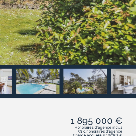
1 895 000 €
Honoraires d'agence inclus
5% d’honoraires d’agence
Charge acquéreur : 89762 €