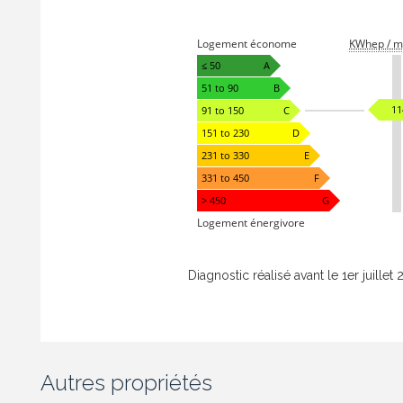
Logement économe
KWhep / m
≤ 50
A
51 to 90
B
11
91 to 150
C
151 to 230
D
231 to 330
E
331 to 450
F
> 450
G
Logement énergivore
Diagnostic réalisé avant le 1er juillet 
Autres propriétés