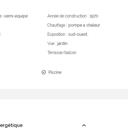
e -semi-equipe
Année de construction :
1970
Chauffage :
pompe a chaleur
2
Exposition :
sud-ouest
Vue :
jardin
Terrasse/balcon
Piscine
nergétique