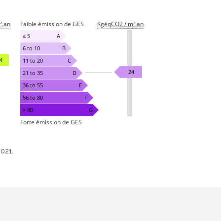
².an
Faible émission de GES
KgéqCO2 / m².an
≤ 5
A
6 to 10
B
4
11 to 20
C
24
21 to 35
D
36 to 55
E
56 to 80
F
> 80
G
Forte émission de GES
2021.