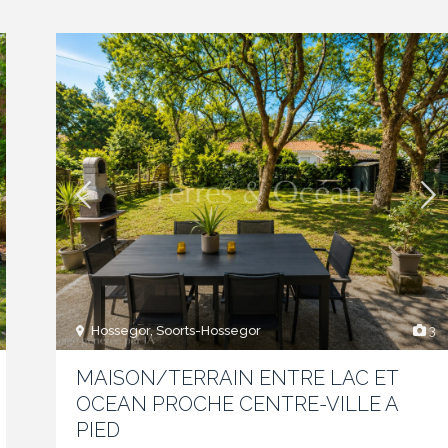
Hossegor, Soorts-Hossegor
3
MAISON/TERRAIN ENTRE LAC ET
OCEAN PROCHE CENTRE-VILLE A
PIED