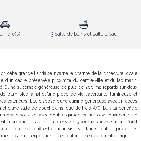
ambre(s)
3 Salle de bains et salle d'eau
, cette grande Landaise incarne le charme de l’architecture locale
cie d’un cadre préservé à proximité du centre-ville et du lac marin,
ilité. D’une superficie généreuse de plus de 200 m2 répartis sur deux
 plain-pied, ainsi qu’une pièce de vie traversante, lumineuse et
 des extérieurs. Elle dispose d’une cuisine généreuse avec un accès
n et d’une salle de douche ainsi que de trois WC. La villa bénéficie
un grand sous-sol avec double garage, cellier, cave, buanderie. Un
 la propriété. La parcelle d’environ 3000m2 s’ouvre sur une forêt
e de soleil ne souffrent d’aucun vis à vis. Rares sont les propriétés
rme, la calme, l’exposition et le confort. Une opportunité singulière.