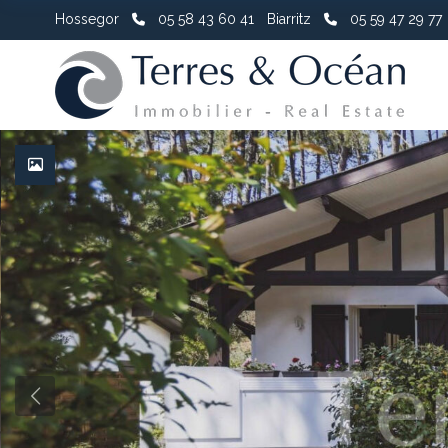
Hossegor
05 58 43 60 41
Biarritz
05 59 47 29 77