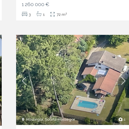
1 260 000 €
2
3
1
72 m
Hossegor, Soorts-Hossegor
4