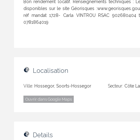
Bon rendement locatif. Renseignements techniques : Le
disponibles sur le site Géorisques :www.georisques.go
réf mandat 1728- Carla VINTROU RSAC 902680404 t
0781864019
Localisation
Ville:
Hossegor, Soorts-Hossegor
Secteur:
Côte La
Ouvrir dans Google Maps
Details