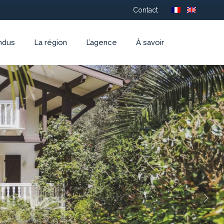
Contact
ndus
La région
L’agence
À savoir