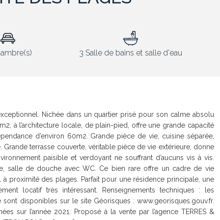
ambre(s)
3 Salle de bains et salle d'eau
e exceptionnel. Nichée dans un quartier prisé pour son calme absolu
m2, à l’architecture locale, de plain-pied, offre une grande capacité
épendance d’environ 60m2. Grande pièce de vie, cuisine séparée,
Grande terrasse couverte, véritable pièce de vie extérieure, donne
vironnement paisible et verdoyant ne souffrant d’aucuns vis à vis.
e, salle de douche avec WC. Ce bien rare offre un cadre de vie
il à proximité des plages. Parfait pour une résidence principale, une
ent locatif très intéressant. Renseignements techniques : les
 sont disponibles sur le site Géorisques : www.georisques.gouv.fr.
s sur l’année 2021. Proposé à la vente par l’agence TERRES &