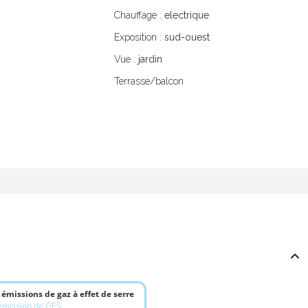
Chauffage :
electrique
Exposition :
sud-ouest
Vue :
jardin
Terrasse/balcon
 émissions de gaz à effet de serre
 émission de GES