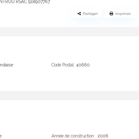
VINTROU RSAC 918907767
Partager
Imprimer
ndaise
Code Postal:
40660
e
Année de construction :
2006