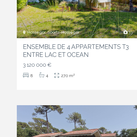
Hossegor, Soorts-Hossegor
33
ENSEMBLE DE 4 APPARTEMENTS T3
ENTRE LAC ET OCEAN
3 120 000 €
2
8
4
270 m