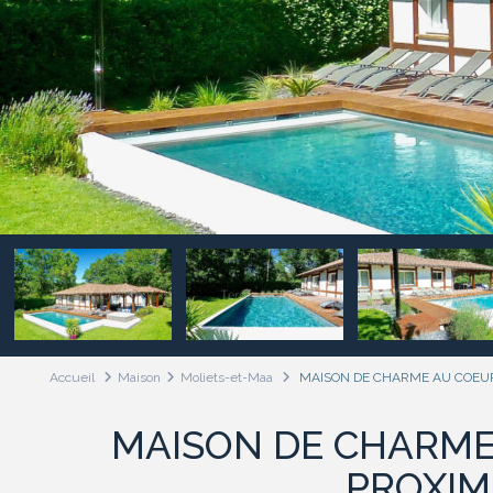
Accueil
Maison
Moliets-et-Maa
MAISON DE CHARME AU COEUR 
MAISON DE CHARME
PROXIM