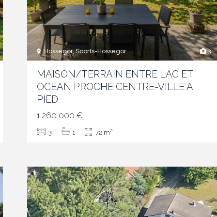
Hossegor, Soorts-Hossegor
3
MAISON/TERRAIN ENTRE LAC ET
OCEAN PROCHE CENTRE-VILLE A
PIED
1 260 000 €
2
3
1
72 m