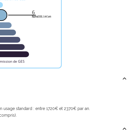
6
KgéqCO2 / m².an
émission de GES
 usage standard : entre 1720€ et 2370€ par an.
compris).