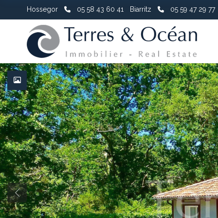
Hossegor
05 58 43 60 41
Biarritz
05 59 47 29 77