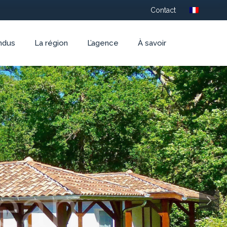
Contact
ndus
La région
L’agence
À savoir