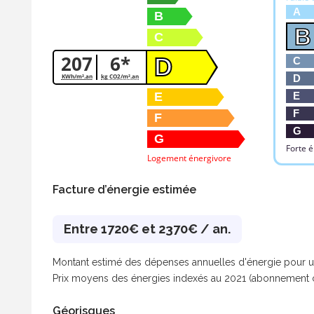
A
B
B
C
207
6*
D
C
KWh/m².an
kg CO2/m².an
D
E
E
F
F
G
G
Forte 
Logement énergivore
Facture d’énergie estimée
Entre 1720€ et 2370€ / an.
Montant estimé des dépenses annuelles d'énergie pour un
Prix moyens des énergies indexés au 2021 (abonnement 
Géorisques