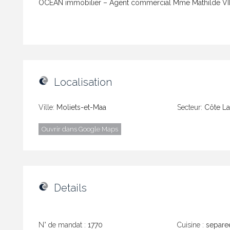
OCEAN immobilier – Agent commercial Mme Mathilde 
Localisation
Ville:
Moliets-et-Maa
Secteur:
Côte La
Ouvrir dans Google Maps
Details
N° de mandat :
1770
Cuisine :
separe