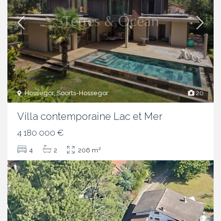
Hossegor, Soorts-Hossegor
20
Villa contemporaine Lac et Mer
4 180 000 €
2
4
2
206 m