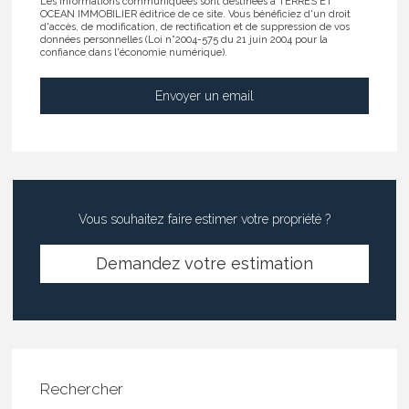
Les informations communiquées sont destinées à TERRES ET
OCEAN IMMOBILIER éditrice de ce site. Vous bénéficiez d'un droit
d'accès, de modification, de rectification et de suppression de vos
données personnelles (Loi n°2004-575 du 21 juin 2004 pour la
confiance dans l'économie numérique).
Vous souhaitez faire estimer votre propriété ?
Demandez votre estimation
Rechercher