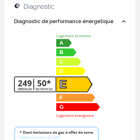
Diagnostic
Diagnostic de performance énergétique
Logement économe
A
B
C
D
249
50*
E
KWh/m².an
kg CO2/m².an
F
G
Logement énergivore
* Dont émissions de gaz à effet de serre
Faible émission de GES