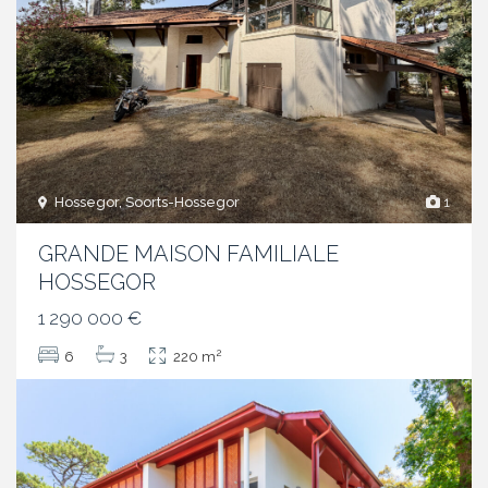
Hossegor, Soorts-Hossegor
1
GRANDE MAISON FAMILIALE
HOSSEGOR
1 290 000 €
2
6
3
220 m