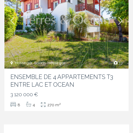
Hossegor, Soorts-Hossegor
33
ENSEMBLE DE 4 APPARTEMENTS T3
ENTRE LAC ET OCEAN
3 120 000 €
2
8
4
270 m