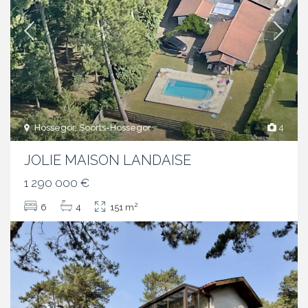
Hossegor, Soorts-Hossegor
4
JOLIE MAISON LANDAISE
1 290 000 €
2
6
4
151 m