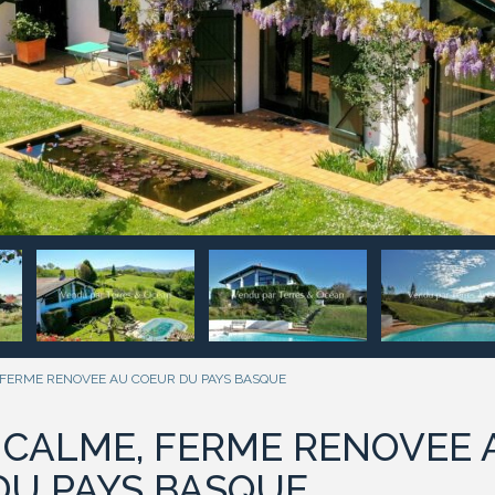
 FERME RENOVEE AU COEUR DU PAYS BASQUE
 CALME, FERME RENOVEE 
DU PAYS BASQUE