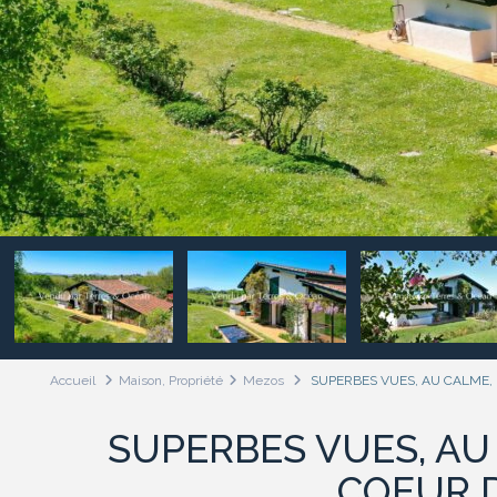
Accueil
Maison
,
Propriété
Mezos
SUPERBES VUES, AU CALME,
SUPERBES VUES, AU
COEUR 