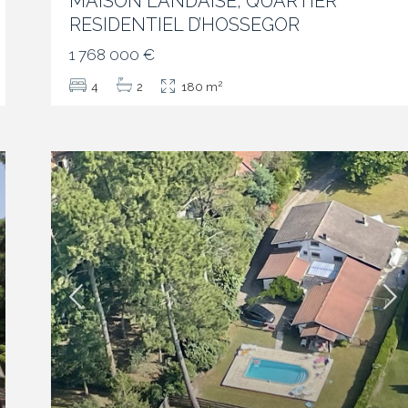
MAISON LANDAISE, QUARTIER
RESIDENTIEL D’HOSSEGOR
1 768 000 €
2
4
2
180 m