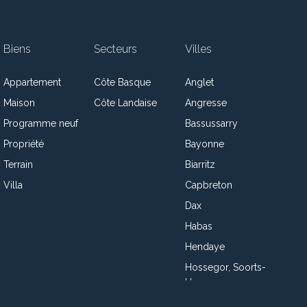
Biens
Secteurs
Villes
Appartement
Côte Basque
Anglet
Maison
Côte Landaise
Angresse
Programme neuf
Bassussarry
Propriété
Bayonne
Terrain
Biarritz
Villa
Capbreton
Dax
Habas
Hendaye
Hossegor, Soorts-
Hossegor
Josse