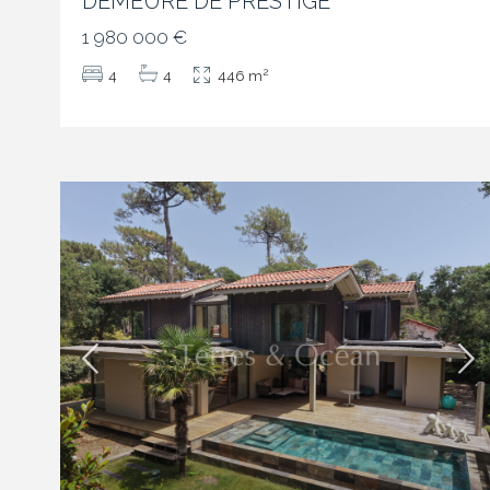
DEMEURE DE PRESTIGE
1 980 000 €
2
4
4
446 m