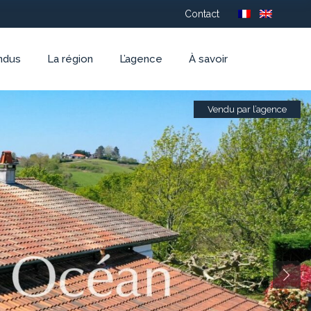
Contact
ndus
La région
L’agence
À savoir
Vendu par l’agence