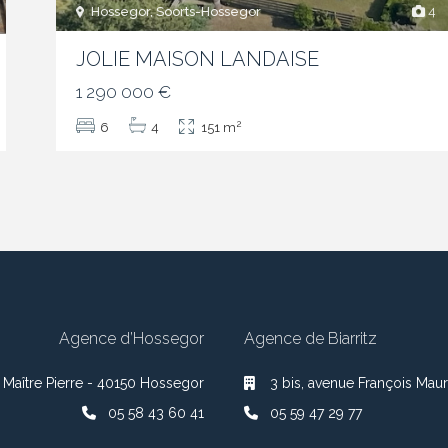
Hossegor, Soorts-Hossegor
4
JOLIE MAISON LANDAISE
1 290 000 €
2
6
4
151 m
Agence d’Hossegor
Agence de Biarritz
 Maître Pierre - 40150 Hossegor
3 bis, avenue François Maur
05 58 43 60 41
05 59 47 29 77