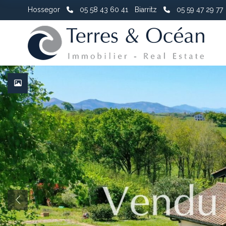
Hossegor
05 58 43 60 41
Biarritz
05 59 47 29 77