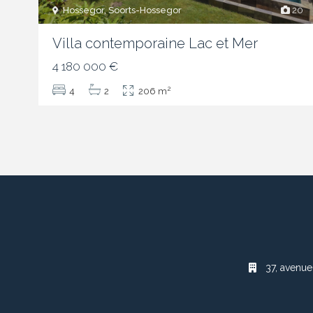
Hossegor, Soorts-Hossegor
20
Villa contemporaine Lac et Mer
4 180 000 €
2
4
2
206 m
37, avenue