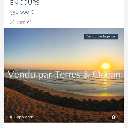
EN COURS
350 000 €
2
1 322 m
Vendu par l’agence
Capbreton
1