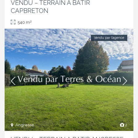
VENDU – TERRAIN A BATIR
CAPBRETON
2
540 m
Vendu par l’agence
Angresse
2