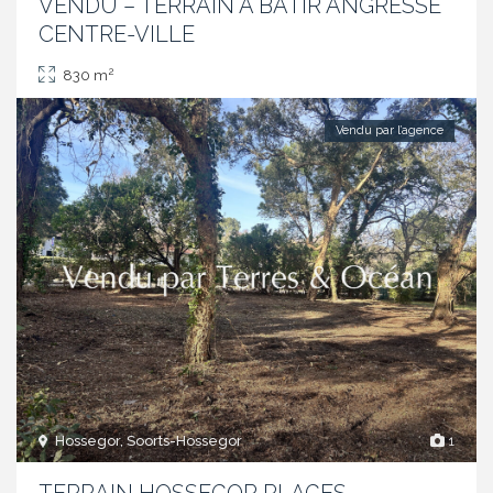
VENDU – TERRAIN A BATIR ANGRESSE
CENTRE-VILLE
2
830 m
Vendu par l’agence
Hossegor, Soorts-Hossegor
1