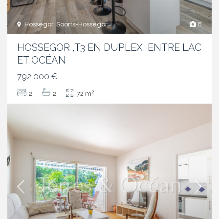
Hossegor, Soorts-Hossegor
8
HOSSEGOR ,T3 EN DUPLEX, ENTRE LAC
ET OCÉAN
792 000 €
2
2
2
72 m