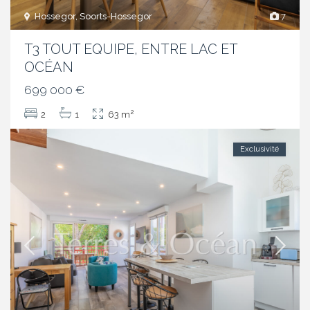
Hossegor, Soorts-Hossegor
7
T3 TOUT EQUIPE, ENTRE LAC ET
OCÉAN
699 000 €
2
2
1
63 m
Exclusivité