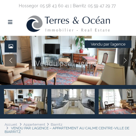
Hossegor
05 58 43 60 41
Biarritz
05 59 47 29 77
Vendu par l’agence
Accueil
Appartement
Biarritz
VENDU PAR L’AGENCE – APPARTEMENT AU CALME CENTRE-VILLE DE
BIARRITZ