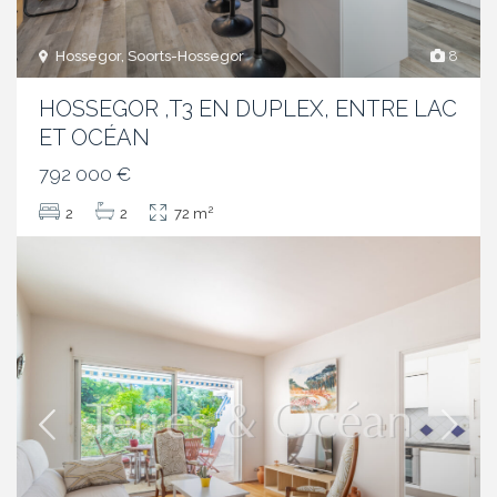
Hossegor, Soorts-Hossegor
8
HOSSEGOR ,T3 EN DUPLEX, ENTRE LAC
ET OCÉAN
792 000 €
2
2
2
72 m