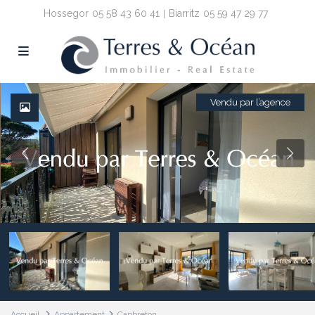
Hossegor
05 58 43 60 41
Biarritz
05 59 47 29 77
Vendu par l’agence
Accueil
Appartement
Capbreton