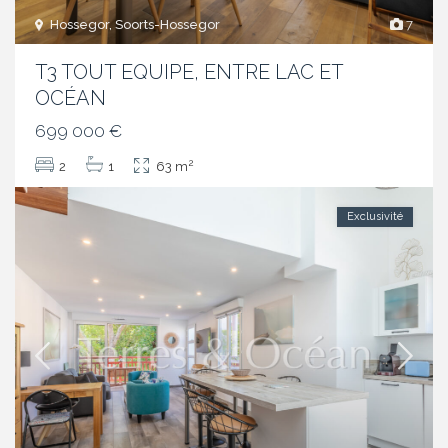
Hossegor, Soorts-Hossegor
7
T3 TOUT EQUIPE, ENTRE LAC ET
OCÉAN
699 000 €
2
2
1
63 m
Exclusivité