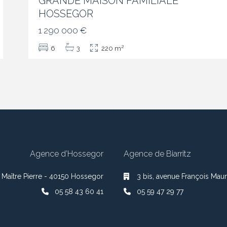
GRANDE MAISON FAMILIALE
HOSSEGOR
1 290 000 €
2
6
3
220 m
Agence d’Hossegor
Agence de Biarritz
 Maître Pierre - 40150 Hossegor
3 bis, avenue François Maur
05 58 43 60 41
05 59 47 29 77