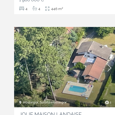
2
4
4
446 m
Hossegor, Soorts-Hossegor
4
JOLIE MAISON LANDAISE