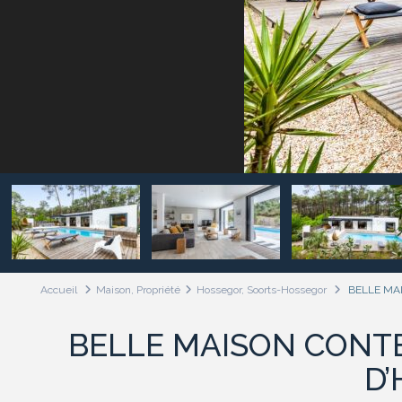
Accueil
Maison
,
Propriété
Hossegor, Soorts-Hossegor
BELLE MA
BELLE MAISON CONT
D