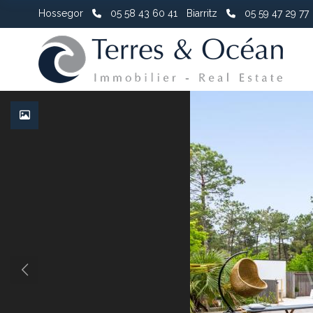
Hossegor
05 58 43 60 41
Biarritz
05 59 47 29 77