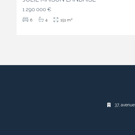
1 290 000 €
2
6
4
151 m
37, avenue