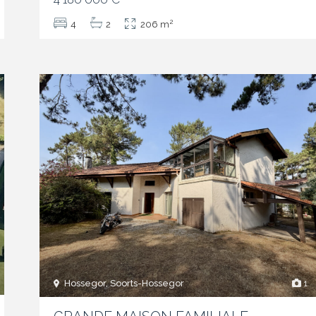
2
4
2
206 m
Hossegor, Soorts-Hossegor
1