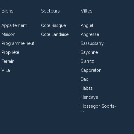
Biens
Secteurs
Villes
Appartement
Côte Basque
Anglet
Maison
Côte Landaise
Angresse
Programme neuf
Bassussarry
Propriété
Bayonne
Terrain
Biarritz
Villa
Capbreton
Dax
Habas
Hendaye
Hossegor, Soorts-
Hossegor
Josse
Labenne