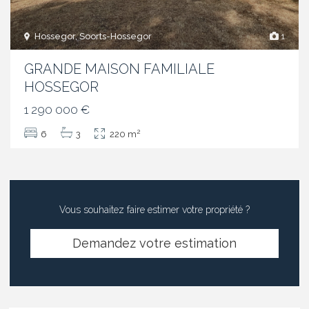
Hossegor, Soorts-Hossegor
1
GRANDE MAISON FAMILIALE
HOSSEGOR
1 290 000 €
2
6
3
220 m
Vous souhaitez faire estimer votre propriété ?
Demandez votre estimation