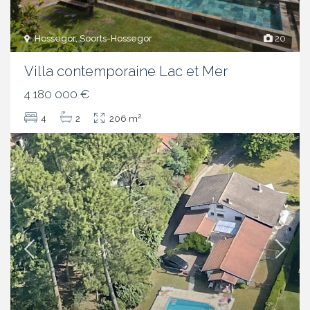
Hossegor, Soorts-Hossegor
20
Villa contemporaine Lac et Mer
4 180 000 €
2
4
2
206 m