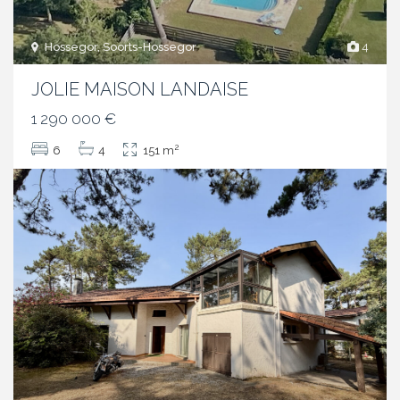
Hossegor, Soorts-Hossegor
4
JOLIE MAISON LANDAISE
1 290 000 €
2
6
4
151 m