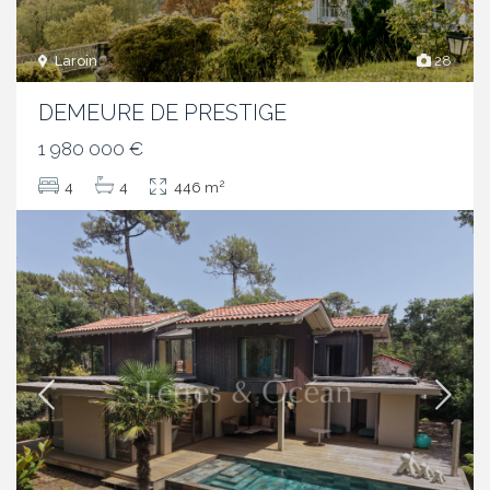
Laroin
28
DEMEURE DE PRESTIGE
1 980 000 €
2
4
4
446 m