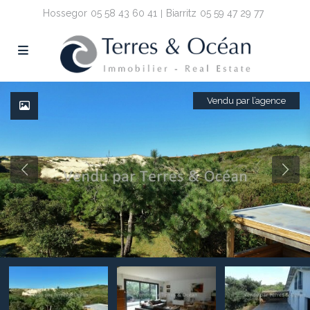
Hossegor
05 58 43 60 41
Biarritz
05 59 47 29 77
Vendu par l’agence