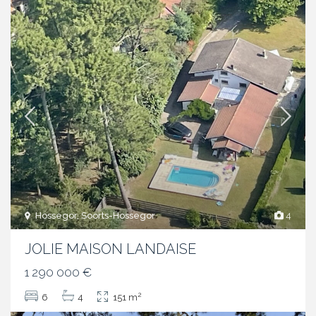
Hossegor, Soorts-Hossegor
4
JOLIE MAISON LANDAISE
1 290 000 €
2
6
4
151 m