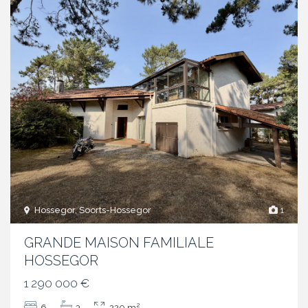
Hossegor, Soorts-Hossegor
1
GRANDE MAISON FAMILIALE
HOSSEGOR
1 290 000 €
2
6
3
220 m