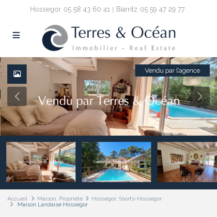
Hossegor
05 58 43 60 41
Biarritz
05 59 47 29 77
Vendu par l’agence
Accueil
Maison
,
Propriété
Hossegor, Soorts-Hossegor
Maison Landaise Hossegor