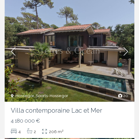
Hossegor, Soorts-Hossegor
20
Villa contemporaine Lac et Mer
4 180 000 €
2
4
2
206 m