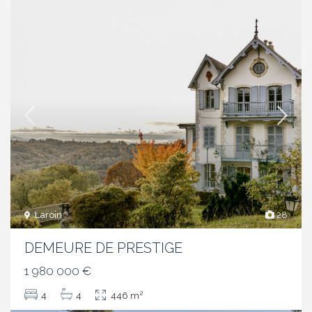
Laroin
28
DEMEURE DE PRESTIGE
1 980 000 €
2
4
4
446 m