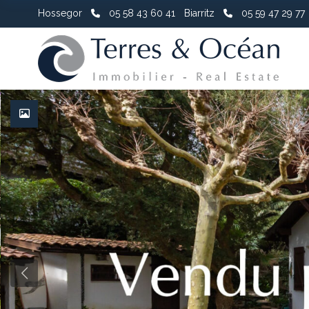
Hossegor
05 58 43 60 41
Biarritz
05 59 47 29 77