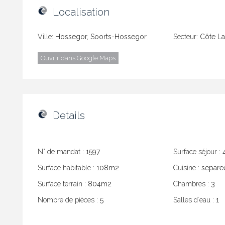
Localisation
Ville:
Hossegor, Soorts-Hossegor
Secteur:
Côte La
Ouvrir dans Google Maps
Details
N° de mandat :
1597
Surface séjour :
Surface habitable :
108m2
Cuisine :
separe
Surface terrain :
804m2
Chambres :
3
Nombre de pièces :
5
Salles dʼeau :
1