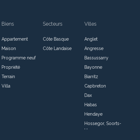
Biens
Secteurs
Villes
Appartement
Côte Basque
Anglet
Maison
Côte Landaise
Angresse
Programme neuf
Bassussarry
Propriété
Bayonne
Terrain
Biarritz
Villa
Capbreton
Dax
Habas
Hendaye
Hossegor, Soorts-
Hossegor
Josse