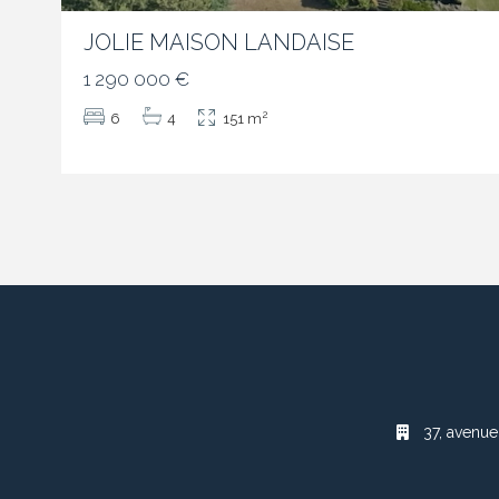
JOLIE MAISON LANDAISE
1 290 000 €
2
6
4
151 m
37, avenue