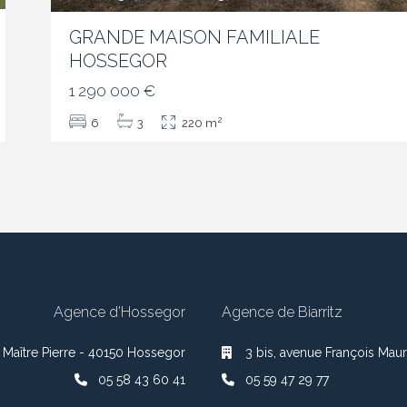
GRANDE MAISON FAMILIALE
HOSSEGOR
1 290 000 €
2
6
3
220 m
Agence d’Hossegor
Agence de Biarritz
 Maître Pierre - 40150 Hossegor
3 bis, avenue François Maur
05 58 43 60 41
05 59 47 29 77