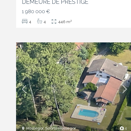
DEMEURE DE PRESTIGE
1 980 000 €
2
4
4
446 m
Hossegor, Soorts-Hossegor
4