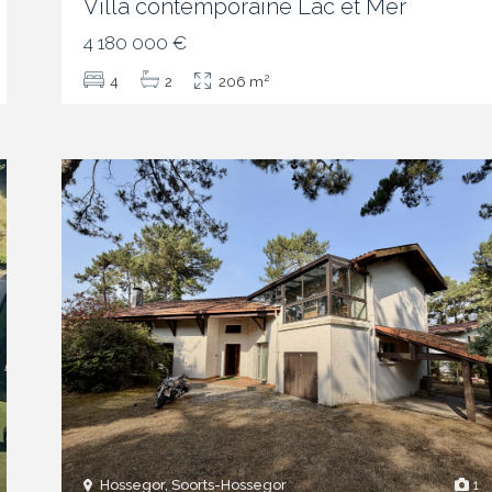
Villa contemporaine Lac et Mer
4 180 000 €
2
4
2
206 m
Hossegor, Soorts-Hossegor
1