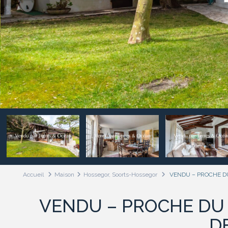
Accueil
Maison
Hossegor, Soorts-Hossegor
VENDU – PROCHE DU
VENDU – PROCHE DU 
D