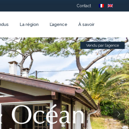
Contact
ndus
La région
L’agence
À savoir
Vendu par l’agence