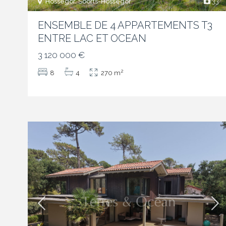
Hossegor, Soorts-Hossegor
33
ENSEMBLE DE 4 APPARTEMENTS T3
ENTRE LAC ET OCEAN
3 120 000 €
2
8
4
270 m