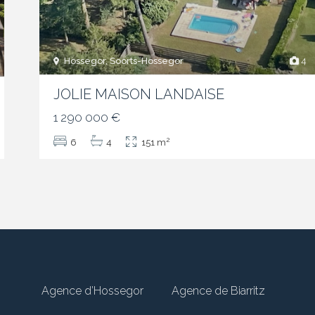
Hossegor, Soorts-Hossegor
4
JOLIE MAISON LANDAISE
1 290 000 €
2
6
4
151 m
Agence d’Hossegor
Agence de Biarritz