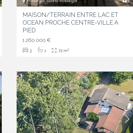
Hossegor, Soorts-Hossegor
3
MAISON/TERRAIN ENTRE LAC ET
OCEAN PROCHE CENTRE-VILLE A
PIED
1 260 000 €
2
3
1
72 m