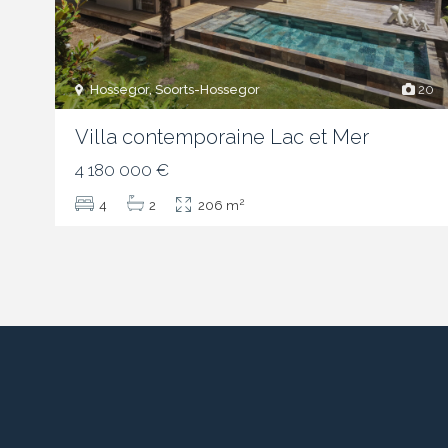
Hossegor, Soorts-Hossegor
20
Villa contemporaine Lac et Mer
4 180 000 €
2
4
2
206 m